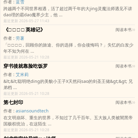
作者 :
蓝雪
跨越两个不同世界相遇，活了超过两千年的大jing灵魔法师遇见不讲
dao理的霸dao魔界少主，他 ...
最近更新 2026-05-27 11:43
《□ □ □ □ 英雄记》
阅读本书
作者 :
劳薯
「□ □ □ □，回顾你的旅途、你的选择，你会後悔吗？」失忆的白发少
年不知为何在 ...
最近更新 2026-05-21 10:28
穿书後就靠脸吃饭罗
阅读本书
作者 :
艾米莉
&lt;&lt;聪明绝ding的美貌小王子X天然闷sao的剑圣王储&gt;&gt; 兄
弟档 ...
最近更新 2026-05-21 10:28
第七封印
阅读本书
作者 :
asiansoundtech
在文明崩坏、重生的世界，不知过了几千百年。五大族人类被闇黑帝
国极权统治，在这陌生 ...
最近更新 2026-05-21 10:28