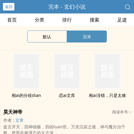
完本 - 玄幻小说
返回
首页
分类
排行
搜索
足迹
默认
完本
相ai的分歧dian
恋ai文库
相ai没错，只是太难
昊天神帝
阅读本书
作者 :
玄青
盘古开天，四神镇极，四凶luan世。万灵沉寂之後，神与魔分治千
载。然而在被遗忘的太古深 ...