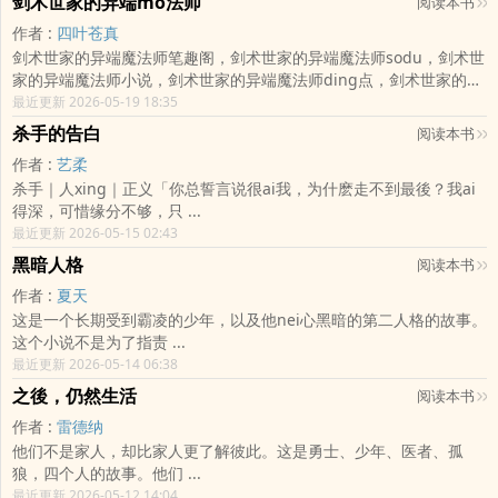
剑术世家的异端mo法师
阅读本书
作者 :
四叶苍真
剑术世家的异端魔法师笔趣阁，剑术世家的异端魔法师sodu，剑术世
家的异端魔法师小说，剑术世家的异端魔法师ding点，剑术世家的异
端魔法师四叶苍真， 我转生在一个以剑闻名的世家。由剑神:温尔贝
最近更新 2026-05-19 18:35
尼&;克列特创立的温尔贝尼家族代代以剑术 ...
杀手的告白
阅读本书
作者 :
艺柔
杀手｜人xing｜正义「你总誓言说很ai我，为什麽走不到最後？我ai
得深，可惜缘分不够，只 ...
最近更新 2026-05-15 02:43
黑暗人格
阅读本书
作者 :
夏天
这是一个长期受到霸凌的少年，以及他nei心黑暗的第二人格的故事。
这个小说不是为了指责 ...
最近更新 2026-05-14 06:38
之後，仍然生活
阅读本书
作者 :
雷德纳
他们不是家人，却比家人更了解彼此。这是勇士、少年、医者、孤
狼，四个人的故事。他们 ...
最近更新 2026-05-12 14:04