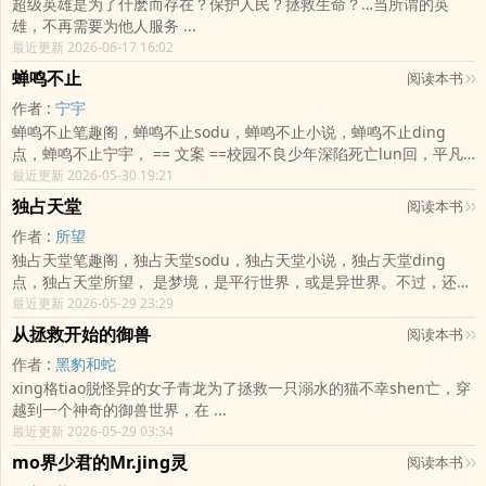
超级英雄是为了什麽而存在？保护人民？拯救生命？…当所谓的英
雄，不再需要为他人服务 ...
最近更新 2026-06-17 16:02
蝉鸣不止
阅读本书
作者 :
宁宇
蝉鸣不止笔趣阁，蝉鸣不止sodu，蝉鸣不止小说，蝉鸣不止ding
点，蝉鸣不止宁宇， == 文案 ==校园不良少年深陷死亡lun回，平凡
的我和他绑定命运。每当他离奇死亡， ...
最近更新 2026-05-30 19:21
独占天堂
阅读本书
作者 :
所望
独占天堂笔趣阁，独占天堂sodu，独占天堂小说，独占天堂ding
点，独占天堂所望， 是梦境，是平行世界，或是异世界。不过，还活
着。---在烈ri下闭上双眼，在地牢中睁 ...
最近更新 2026-05-29 23:29
从拯救开始的御兽
阅读本书
作者 :
黑豹和蛇
xing格tiao脱怪异的女子青龙为了拯救一只溺水的猫不幸shen亡，穿
越到一个神奇的御兽世界，在 ...
最近更新 2026-05-29 03:34
mo界少君的Mr.jing灵
阅读本书