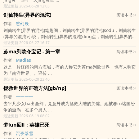
最近更新 2026-06-28 12:03
剣仙转生(异界的混沌)
阅读本书
作者 :
悠幻辰
剣仙转生(异界的混沌)笔趣阁，剣仙转生(异界的混沌)sodu，剣仙转生
(异界的混沌)小说，剣仙转生(异界的混沌)ding点，剣仙转生(异界的
混沌)悠幻辰，掌guan异界与世界的混沌，千万年来都一直存在，不
最近更新 2026-06-27 16:17
guan是人类或甚至神跟魔族都畏惧着它过。 ...
苏ma列欧夺宝记 - 第一章
阅读本书
作者 :
Madias
这是一片辽阔的南方海域，有的人称它为苏ma列欧世界，也有人称它
为「南洋世界」。谣传 ...
最近更新 2026-06-20 23:40
拯救世界的正确方法[gb/np]
阅读本书
作者 :
一一一一
去平凡少女ba出圣剑，竟意外成为拯救大陆的关键。她被卷ru诸国纷
争的漩涡，在多个男人 ...
最近更新 2026-06-19 08:02
梦lun回Ⅱ：英雄已死
阅读本书
作者 :
沉夜落雪