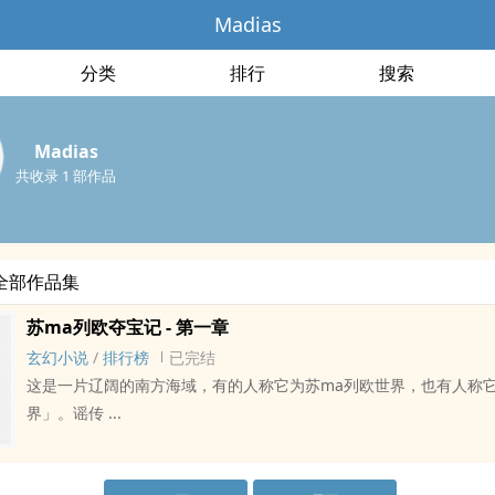
Madias
分类
排行
搜索
Madias
共收录 1 部作品
的全部作品集
苏ma列欧夺宝记 - 第一章
玄幻小说
/
排行榜
已完结
这是一片辽阔的南方海域，有的人称它为苏ma列欧世界，也有人称
界」。谣传 ...