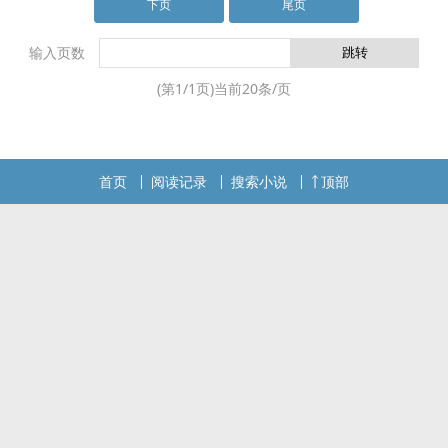
下页
尾页
输入页数
(第
1
/
1
页)当前
20
条/页
首页
阅读记录
搜索小说
顶部