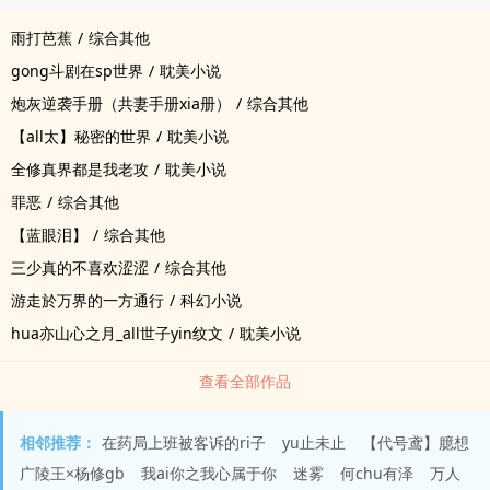
雨打芭蕉
/
综合其他
gong斗剧在sp世界
/
耽美小说
炮灰逆袭手册（共妻手册xia册）
/
综合其他
【all太】秘密的世界
/
耽美小说
全修真界都是我老攻
/
耽美小说
罪恶
/
综合其他
【蓝眼泪】
/
综合其他
三少真的不喜欢涩涩
/
综合其他
游走於万界的一方通行
/
科幻小说
hua亦山心之月_all世子yin纹文
/
耽美小说
查看全部作品
相邻推荐：
在药局上班被客诉的ri子
yu止未止
【代号鸢】臆想
广陵王×杨修gb
我ai你之我心属于你
迷雾
何chu有泽
万人