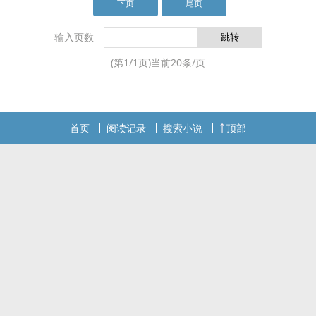
下页
尾页
输入页数
(第
1
/
1
页)当前
20
条/页
首页
阅读记录
搜索小说
顶部