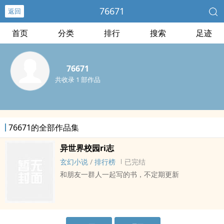
76671
返回
首页
分类
排行
搜索
足迹
76671
共收录 1 部作品
76671的全部作品集
异世界校园ri志
玄幻小说
/
排行榜
已完结
和朋友一群人一起写的书，不定期更新