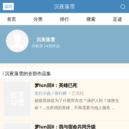
沉夜落雪
返回
首页
分类
排行
搜索
足迹
沉夜落雪
共收录 14 部作品
沉夜落雪的全部作品集
梦lun回Ⅱ：英雄已死
玄幻小说
/
排行榜
已完结
超级英雄是为了什麽而存在？保护人民？拯救生
命？…当所谓的英雄，不再需要为他人服务 ...
梦lun回Ⅱ：我与宿命共同升级