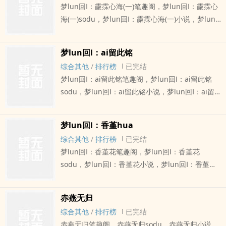
梦lun回Ⅰ：霢霂心海(一)笔趣阁，梦lun回Ⅰ：霢霂心
海(一)sodu，梦lun回Ⅰ：霢霂心海(一)小说，梦lun
回Ⅰ：霢霂心海(一)ding点，梦lun回Ⅰ：霢霂心海(一)
沉夜落雪，克兰希在一次因缘际会下，来到了一个
梦lun回Ⅰ：ai留此铭
充满魔法的异世界，殊不知在好几年前，她居然早
综合其他
/
排行榜
已完结
就 ...
梦lun回Ⅰ：ai留此铭笔趣阁，梦lun回Ⅰ：ai留此铭
sodu，梦lun回Ⅰ：ai留此铭小说，梦lun回Ⅰ：ai留
此铭ding点，梦lun回Ⅰ：ai留此铭沉夜落雪，这是
一本关於战国时期，一位读书人和女侠同行，从齐
梦lun回Ⅰ：香堇hua
国跑到秦国途中，所发生的趣事。
综合其他
/
排行榜
已完结
梦lun回Ⅰ：香堇花笔趣阁，梦lun回Ⅰ：香堇花
sodu，梦lun回Ⅰ：香堇花小说，梦lun回Ⅰ：香堇花
ding点，梦lun回Ⅰ：香堇花沉夜落雪，(本文为架空
历史，一共有六个篇章，皆为暂名，朝玉贤识、芊
赤燕无归
芳苒苒、佳期无待、不似故 ...
综合其他
/
排行榜
已完结
赤燕无归笔趣阁，赤燕无归sodu，赤燕无归小说，