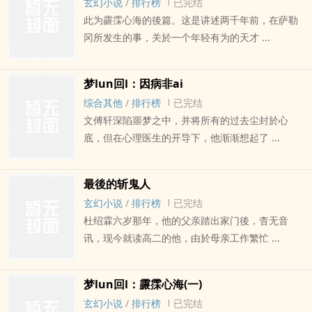
玄幻小说
/
排行榜
已完结
此为霢霂心海的後篇。这是讲述两千年前，在萨勒
冈所发生的事，关於一个年轻有为的天才 ...
梦lun回Ⅰ：因病非ai
综合其他
/
排行榜
已完结
文傅轩深陷噩梦之中，并将所有的过去尘封於心
底，但在心理医生的开导下，他渐渐想起了 ...
最後的斩鬼人
玄幻小说
/
排行榜
已完结
杜绍霖六岁那年，他的父亲踏出家门後，杳无音
讯，现今就读高二的他，由於母亲工作繁忙 ...
梦lun回Ⅰ：霢霂心海(一)
玄幻小说
/
排行榜
已完结