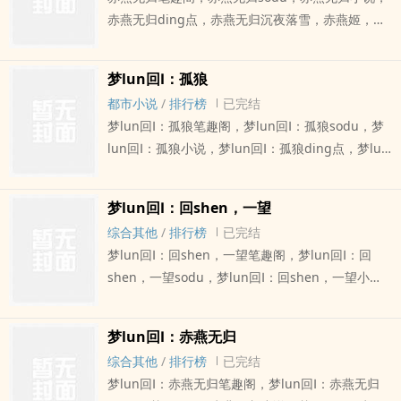
赤燕无归ding点，赤燕无归沉夜落雪，赤燕姬，乐
情，字正卿。在某一次的战争中，乐情惨被副将背
叛，并遭敌军扣押，受尽十年 ...
梦lun回Ⅰ：孤狼
都市小说
/
排行榜
已完结
梦lun回Ⅰ：孤狼笔趣阁，梦lun回Ⅰ：孤狼sodu，梦
lun回Ⅰ：孤狼小说，梦lun回Ⅰ：孤狼ding点，梦lun
回Ⅰ：孤狼沉夜落雪，白狼，一个神秘的人物，有人
说他是敌国的特务，有人说他是最令人闻风丧胆的
梦lun回Ⅰ：回shen，一望
杀手，但无 ...
综合其他
/
排行榜
已完结
梦lun回Ⅰ：回shen，一望笔趣阁，梦lun回Ⅰ：回
shen，一望sodu，梦lun回Ⅰ：回shen，一望小
说，梦lun回Ⅰ：回shen，一望ding点，梦lun回Ⅰ：
回shen，一望沉夜落雪，孟昇楠今天要过他的70岁
梦lun回Ⅰ：赤燕无归
大寿，然而，他膝下原本的两个孩子，一个早年出
综合其他
/
排行榜
已完结
车祸，一个远 ...
梦lun回Ⅰ：赤燕无归笔趣阁，梦lun回Ⅰ：赤燕无归