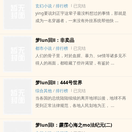
玄幻小说
/
排行榜
已完结
ying要说刘正宇这辈子最没料想过的事情，那就是
成为一名穿越者，一来没有外挂系统帮他快 ...
梦lun回Ⅱ：非卖品
都市小说
/
排行榜
已完结
人们的骨子里，对於血腥、暴力、se情等诸多见不
得人的画面，都暗藏了些许渴望，有鉴於 ...
梦lun回Ⅱ：444号世界
综合其他
/
排行榜
已完结
当各国的总统陆陆续续的离开地球以後，地球不再
受到正常法律规范，各地人民划地为王， ...
梦lun回Ⅰ：霢霂心海之mo法纪元(二)