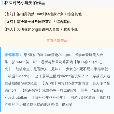
林深时见小鹿男的作品
【玄幻】被拍卖的禁luan剑尊拯救计划
/
综合其他
【玄幻】清冷皇子被敌国俘获后
/
综合其他
【同人】其他各zhong短篇同人合集
/
耽美小说
查看全部作品
相邻推荐：
想*取你的味dao/情趣/xingnu
偷jian亵玩美人合
集
拈hua一笑
RE：愚者与纹章与修罗场【第11卷：逆生之
火】
劫後余生，熏香醉人（兄妹）
少女心ai死不死
半推半就
（校园年xiads）
当了瑟琴主播后shenti被玩坏了？
穿越万人迷
总受后翻shenzuo主
【伪TVB】可怜sao浪学生弱攻
是天使？是
恶mo？
【暗杀教室】浅野爸爸一打二的ri常
兰莘
当stray
kidschutalker
【背号少年-7号少年】
网游：刺客教条
我们都
不曾经历，却又都记得的那段恋情
诺司黎