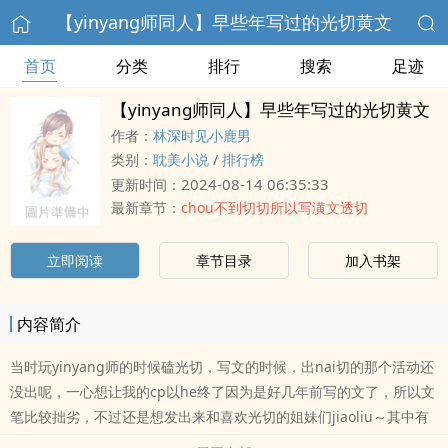
【yinyang师同人】早些年写过的光切黄文
首页
分类
排行
搜索
足迹
【yinyang师同人】早些年写过的光切黄文
作者：
林深时见小鹿男
类别：
耽美小说
/
排行榜
2024-08-14 06:35:33
更新时间：
最新章节：
chou不到切切所以写潢文透切
立即阅读
章节目录
加入书架
内容简介
当时玩yinyang师的时候磕光切，写文的时候，出nai切的那个活动还
没出呢，一心想让我的cp以he终了因为是好几年前写的文了，所以文
笔比较拙劣，不过还是想发出来和喜欢光切的姐妹们jiaoliu～其中有
几章大概是洗白源赖光的系列文（我知dao有的人雷这个），还有几