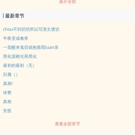
展开全部
篇零零散散写的同人，ooc预警
最新章节
chou不到切切所以写潢文透切
半夜变成禽兽
一觉醒来鬼切就抱着我luan亲
黑化源赖光再黑化
最初的最初（无）
归属（）
真相!
休整
真相
安抚
查看全部章节