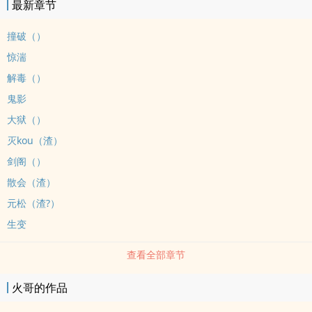
最新章节
撞破（）
惊湍
解毒（）
鬼影
大狱（）
灭kou（渣）
剑阁（）
散会（渣）
元松（渣?）
生变
查看全部章节
火哥的作品