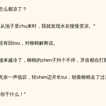
怎么都凉了？
才从池子里chu来时，我就发现水在慢慢变凉。”
没有回tou，对柳棉解释说。
越来越冷了，柳棉的shen子抖个不停，牙齿都在打
无奈一声低叹，转shen迈开长tui，朝着柳棉走了过
，你干什么！”