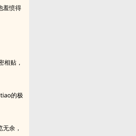
，他羞愤得
n密相贴，
iao的极
览无余，