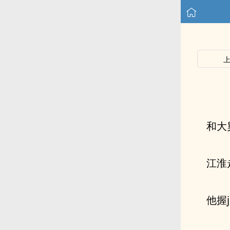
和大
江淮
他握