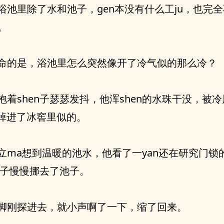
浴池里除了水和池子，gen本没有什么工ju，也完
g。
命的是，浴池里怎么突然像开了冷气似的那么冷？
抱着shen子瑟瑟发抖，他浑shen的水珠干没，被
，像掉进了冰窖里似的。
立ma想到温暖的池水，他看了一yan还在研究门锁
en子慢慢挪去了池子。
脚刚探进去，就小声啊了一下，缩了回来。