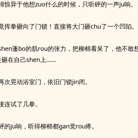
棉惊异于他想zuo什么的时候，只听砰的一声ju响。
竟挥拳砸向了门锁！直接将大门砸chu了一个凹陷。
shen蓬bo的肌rou的张力，把柳棉看呆了，他不敢
是砸在自己shen上……
再次晃动浴室门，依旧门锁jin闭。
接连试了几拳。
砰的ju响，听得柳棉都gan觉rou疼。