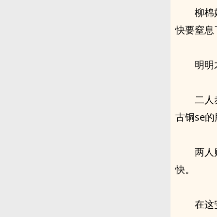
柳棉
快要窒息
明明
二人
古铜se
两人
快。
在这