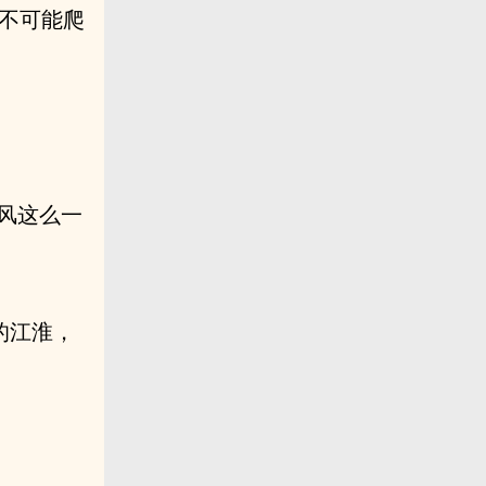
全不可能爬
冷风这么一
的江淮，