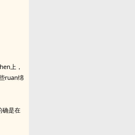
。
hen上，
ruan绵
的确是在