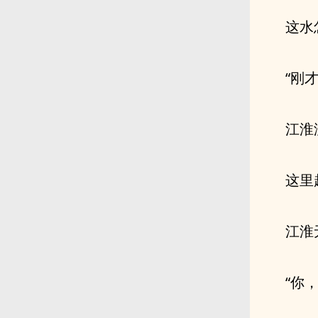
这水
“刚
江淮
这里
江淮
“你