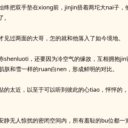
始终把双手垫在xiong前，jinjin捂着两坨大nai子
了。
才见过两面的大哥，怎的就和他落入了如今境地。
赤shenluoti，还要因为冷空气的缘故，互相拥抱ji
的肌肤和雪一样的ruan白nen，形成鲜明的对比。
贴的太近，以至于可以听到彼此的心tiao，怦怦的，t
安静无人惊扰的密闭空间内，所有羞耻的bu位都一