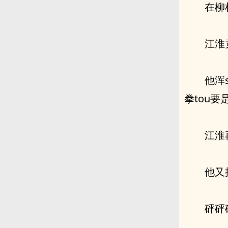
在柳
江淮
他浑
拳tou要
江淮
他又
砰砰