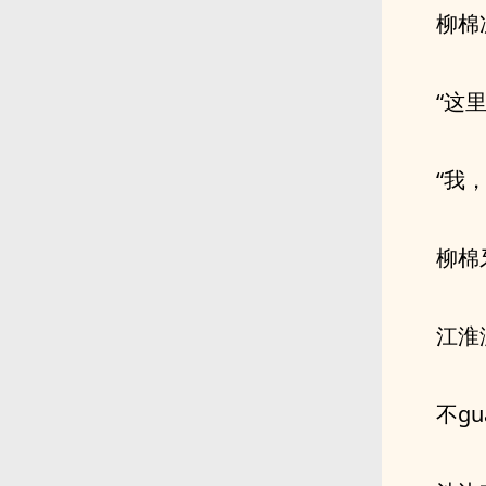
柳棉
“这
“我
柳棉
江淮
不g